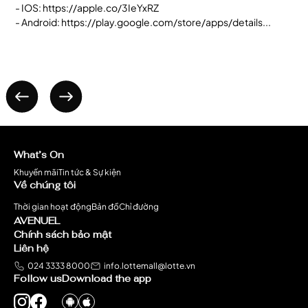
- IOS:
https://apple.co/3IeYxRZ
- Android:
https://play.google.com/store/apps/details...
What’s On
Khuyến mãi
Tin tức & Sự kiện
Về chúng tôi
Thời gian hoạt động
Bản đồ
Chỉ đường
AVENUEL
Chính sách bảo mật
Liên hệ
024 3333 8000
info.lottemall@lotte.vn
Follow us
Download the app