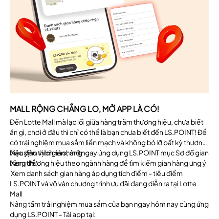
MALL RỘNG CHẲNG LO, MỞ APP LÀ CÓ!
Đến Lotte Mall mà lạc lối giữa hàng trăm thương hiệu, chưa biết
ăn gì, chơi ở đâu thì chỉ có thể là bạn chưa biết đến LS.POINT! Để
có trải nghiệm mua sắm liền mạch và không bỏ lỡ bất kỳ thương
hiệu yêu thích nào, mở ngay ứng dụng LS.POINT mục Sơ đồ gian
Xác định vị trí gian hàng
hàng để:
Xem thương hiệu theo ngành hàng để tìm kiếm gian hàng ưng ý
Xem danh sách gian hàng áp dụng tích điểm - tiêu điểm
LS.POINT và vô vàn chương trình ưu đãi đang diễn ra tại Lotte
Mall
Nâng tầm trải nghiệm mua sắm của bạn ngay hôm nay cùng ứng
dụng LS.POINT - Tải app tại: