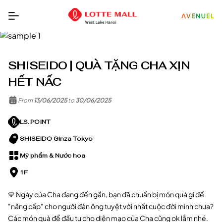
SHISEIDO | QUÀ TẶNG CHA XỊN
HẾT NẤC
From
13/06/2025
to
30/06/2025
LS. POINT
SHISEIDO Ginza Tokyo
Mỹ phẩm & Nước hoa
1F
💙 Ngày của Cha đang đến gần, bạn đã chuẩn bị món quà gì để
"nâng cấp" cho người đàn ông tuyệt vời nhất cuộc đời mình chưa?
Các món quà để đầu tư cho diện mạo của Cha cũng ok lắm nhé.