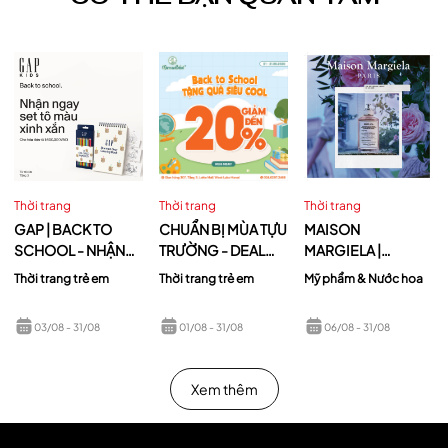
Thời trang
Thời trang
Thời trang
GAP | BACK TO
CHUẨN BỊ MÙA TỰU
MAISON
SCHOOL - NHẬN
TRƯỜNG - DEAL
MARGIELA |
SET TÔ MÀU XINH
HOT ĐANG CHỜ BA
REPLICA UP AT
Thời trang trẻ em
Thời trang trẻ em
Mỹ phẩm & Nước hoa
XẮN KHI MUA SẮM
MẸ TẠI
DAWN
TẠI GAP
MAMANBÉBÉ
03/08
- 31/08
01/08
- 31/08
06/08
- 31/08
LOTTE MALL
Xem thêm