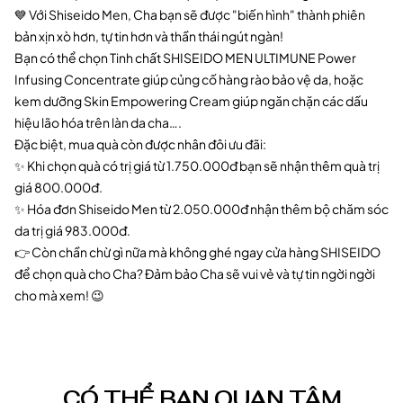
💙 Với Shiseido Men, Cha bạn sẽ được "biến hình" thành phiên
bản xịn xò hơn, tự tin hơn và thần thái ngút ngàn!
Bạn có thể chọn Tinh chất SHISEIDO MEN ULTIMUNE Power
Infusing Concentrate giúp củng cố hàng rào bảo vệ da, hoặc
kem dưỡng Skin Empowering Cream giúp ngăn chặn các dấu
hiệu lão hóa trên làn da cha….
Đặc biệt, mua quà còn được nhân đôi ưu đãi:
✨ Khi chọn quà có trị giá từ 1.750.000đ bạn sẽ nhận thêm quà trị
giá 800.000đ.
✨ Hóa đơn Shiseido Men từ 2.050.000đ nhận thêm bộ chăm sóc
da trị giá 983.000đ.
👉 Còn chần chừ gì nữa mà không ghé ngay cửa hàng SHISEIDO
để chọn quà cho Cha? Đảm bảo Cha sẽ vui vẻ và tự tin ngời ngời
cho mà xem! 😉
CÓ THỂ BẠN QUAN TÂM