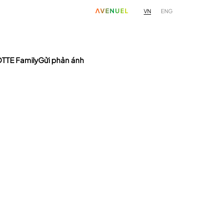
VN
ENG
TTE Family
Gửi phản ánh