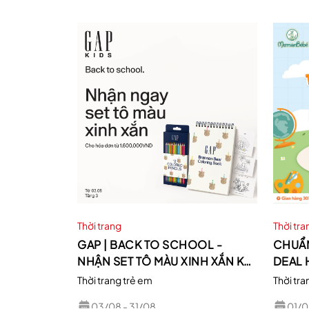
Thời trang
Thời tr
GAP | BACK TO SCHOOL -
CHUẨN
NHẬN SET TÔ MÀU XINH XẮN KHI
DEAL 
MUA SẮM TẠI GAP
MAMAN
Thời trang trẻ em
Thời tra
03/08
- 31/08
01/0