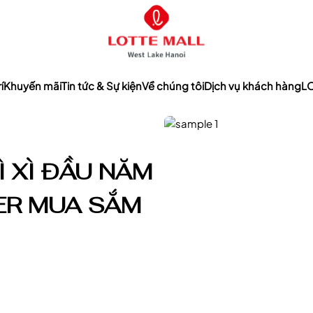
í
Khuyến mãi
Tin tức & Sự kiện
Về chúng tôi
Dịch vụ khách hàng
LO
Ì XÌ ĐẦU NĂM
ER MUA SẮM