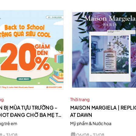
ang
Thời trang
 BỊ MÙA TỰU TRƯỜNG -
MAISON MARGIELA | REPLI
HOT ĐANG CHỜ BA MẸ TẠI
AT DAWN
BÉBÉ LOTTE MALL
ng trẻ em
Mỹ phẩm & Nước hoa
8
- 31/08
06/08
- 31/08