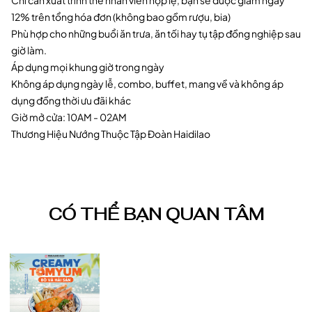
Chỉ cần xuất trình thẻ nhân viên hợp lệ, bạn sẽ được giảm ngay
12% trên tổng hóa đơn (không bao gồm rượu, bia)
Phù hợp cho những buổi ăn trưa, ăn tối hay tụ tập đồng nghiệp sau
giờ làm.
Áp dụng mọi khung giờ trong ngày
Không áp dụng ngày lễ, combo, buffet, mang về và không áp
dụng đồng thời ưu đãi khác
Giờ mở cửa: 10AM - 02AM
Thương Hiệu Nướng Thuộc Tập Đoàn Haidilao
CÓ THỂ BẠN QUAN TÂM