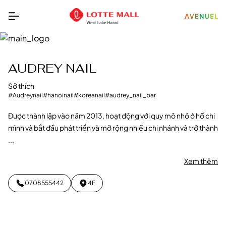
AUDREY NAIL
Sở thích
#Audreynail
#hanoinail
#koreanail
#audrey_nail_bar
Được thành lập vào năm 2013, hoạt động với quy mô nhỏ ở hồ chi
mình và bắt đầu phát triển và mỡ rộng nhiều chi nhánh và trở thành
...
Xem thêm
0708555442
4F