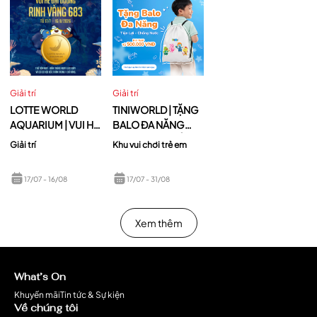
Giải trí
Giải trí
LOTTE WORLD
TINIWORLD | TẶNG
AQUARIUM | VUI HÈ
BALO ĐA NĂNG
ĐẠI DƯƠNG – RINH
TIỆN LỢI – CHỐNG
Giải trí
Khu vui chơi trẻ em
VÀNG ĐỘC ĐẮC -
NƯỚC
KHI BẤM TRÚNG
17/07
- 16/08
17/07
- 31/08
6:83s
Xem thêm
What’s On
Khuyến mãi
Tin tức & Sự kiện
Về chúng tôi