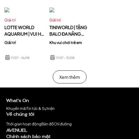
Giải trí
Giải trí
LOTTE WORLD
TINIWORLD | TẶNG
AQUARIUM | VUI HÈ
BALO ĐA NĂNG
ĐẠI DƯƠNG – RINH
TIỆN LỢI – CHỐNG
Giải trí
Khu vui chơi trẻ em
VÀNG ĐỘC ĐẮC -
NƯỚC
KHI BẤM TRÚNG
17/07
- 16/08
17/07
- 31/08
6:83s
Xem thêm
What’s On
Khuyến mãi
Tin tức & Sự kiện
Về chúng tôi
Thời gian hoạt động
Bản đồ
Chỉ đường
AVENUEL
Chính sách bảo mật