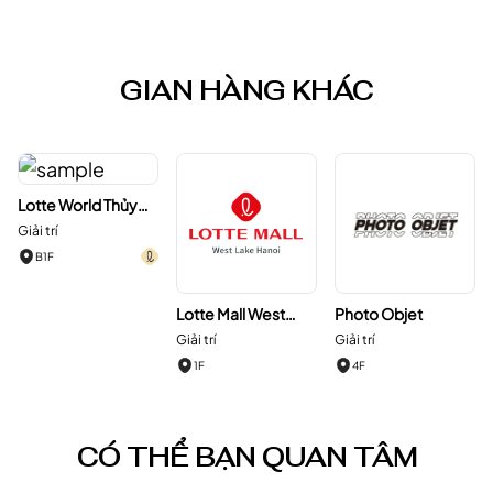
GIAN HÀNG KHÁC
Lotte World Thủy
Cung Hà Nội
Giải trí
B1F
Lotte Mall West
Photo Objet
Lake Hanoi
Giải trí
Giải trí
1F
4F
CÓ THỂ BẠN QUAN TÂM