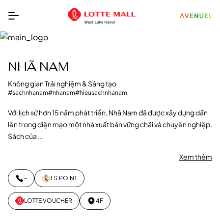
NHÃ NAM
Không gian Trải nghiệm & Sáng tạo
#sachnhanam
#nhanam
#hieusachnhanam
Với lịch sử hơn 15 năm phát triển, Nhã Nam đã được xây dựng dần
lên trong diện mạo một nhà xuất bản vững chãi và chuyên nghiệp.
Sách của ...
Xem thêm
-
LS.POINT
LOTTE VOUCHER
4F