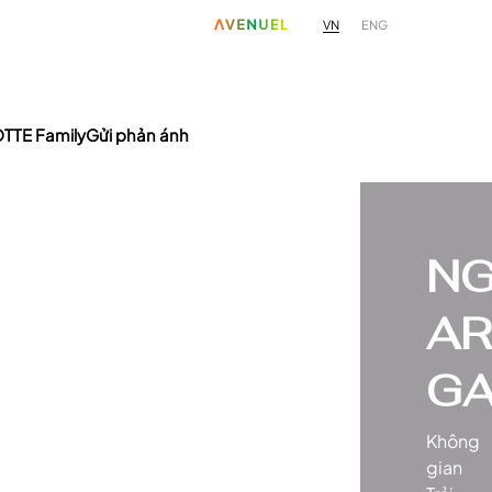
VN
ENG
TTE Family
Gửi phản ánh
N
AR
GA
Không
gian