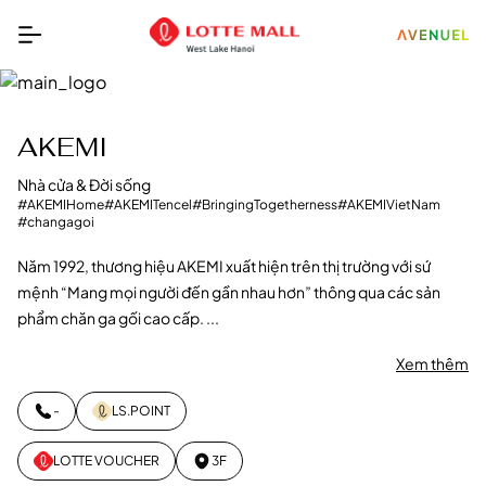
AKEMI
Nhà cửa & Đời sống
#AKEMIHome
#AKEMITencel
#BringingTogetherness
#AKEMIVietNam
#changagoi
Năm 1992, thương hiệu AKEMI xuất hiện trên thị trường với sứ
mệnh “Mang mọi người đến gần nhau hơn” thông qua các sản
phẩm chăn ga gối cao cấp. ...
Xem thêm
-
LS.POINT
LOTTE VOUCHER
3F