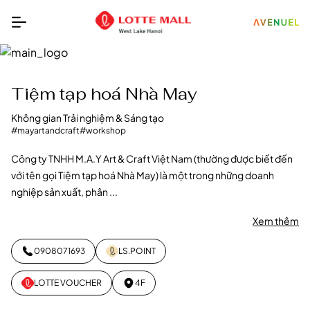
Tiệm tạp hoá Nhà May
Không gian Trải nghiệm & Sáng tạo
#mayartandcraft
#workshop
Công ty TNHH M.A.Y Art & Craft Việt Nam (thường được biết đến
với tên gọi Tiệm tạp hoá Nhà May) là một trong những doanh
nghiệp sản xuất, phân ...
Xem thêm
0908071693
LS.POINT
LOTTE VOUCHER
4F