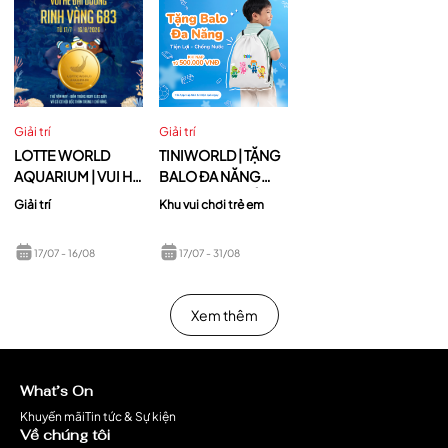
Giải trí
Giải trí
LOTTE WORLD
TINIWORLD | TẶNG
AQUARIUM | VUI HÈ
BALO ĐA NĂNG
ĐẠI DƯƠNG – RINH
TIỆN LỢI – CHỐNG
Giải trí
Khu vui chơi trẻ em
VÀNG ĐỘC ĐẮC -
NƯỚC
KHI BẤM TRÚNG
17/07
- 16/08
17/07
- 31/08
6:83s
Xem thêm
What’s On
Khuyến mãi
Tin tức & Sự kiện
Về chúng tôi