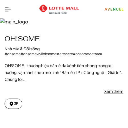
OH!SOME
Nhà cửa & Đời sống
#ohsome
#ohsomevn
#ohsomestartshere
#ohsomevietnam
OH!SOME - thương hiệu bán lẻ đa kênh tiên phong trong xu
hướng, vận hành theo mô hình "Bán lẻ + IP + Công nghệ + Giải trí".
Chúng tôi ...
Xem thêm
3F