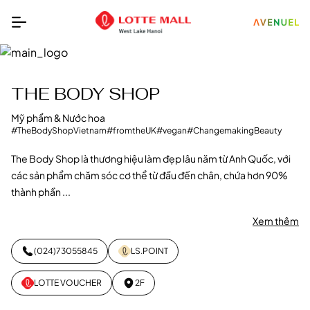
THE BODY SHOP
Mỹ phẩm & Nước hoa
#TheBodyShopVietnam
#fromtheUK
#vegan
#ChangemakingBeauty
The Body Shop là thương hiệu làm đẹp lâu năm từ Anh Quốc, với
các sản phẩm chăm sóc cơ thể từ đầu đến chân, chứa hơn 90%
thành phần ...
Xem thêm
(024)73055845
LS.POINT
LOTTE VOUCHER
2F