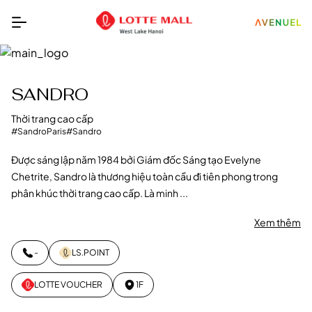
SANDRO
Thời trang cao cấp
#SandroParis
#Sandro
Được sáng lập năm 1984 bởi Giám đốc Sáng tạo Evelyne
Chetrite, Sandro là thương hiệu toàn cầu đi tiên phong trong
phân khúc thời trang cao cấp. Là minh ...
Xem thêm
-
LS.POINT
LOTTE VOUCHER
1F