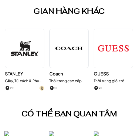
GIAN HÀNG KHÁC
STANLEY
Coach
GUESS
Giày, Túi xách & Phụ
Thời trang cao cấp
Thời trang giới trẻ
kiện
2F
1F
2F
CÓ THỂ BẠN QUAN TÂM