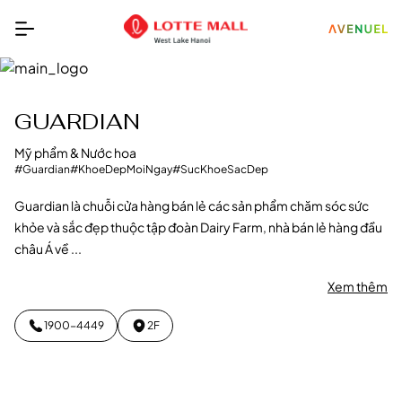
GUARDIAN
Mỹ phẩm & Nước hoa
#Guardian
#KhoeDepMoiNgay
#SucKhoeSacDep
Guardian là chuỗi cửa hàng bán lẻ các sản phẩm chăm sóc sức
khỏe và sắc đẹp thuộc tập đoàn Dairy Farm, nhà bán lẻ hàng đầu
châu Á về ...
Xem thêm
1900-4449
2F