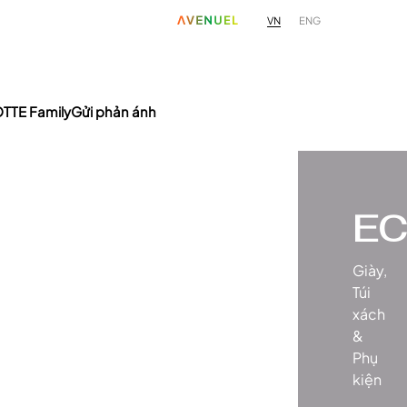
VN
ENG
TTE Family
Gửi phản ánh
E
Giày,
Túi
xách
&
Phụ
kiện