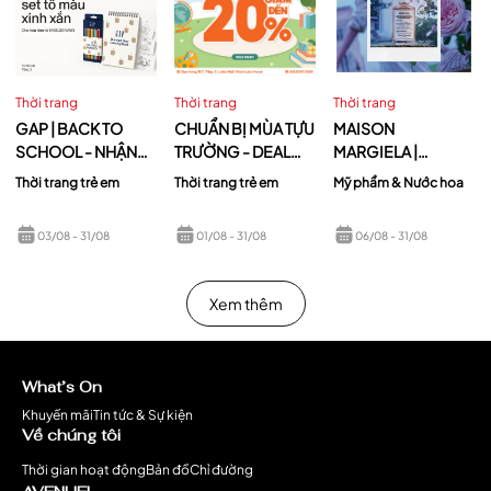
Thời trang
Thời trang
Thời trang
GAP | BACK TO
CHUẨN BỊ MÙA TỰU
MAISON
SCHOOL - NHẬN
TRƯỜNG - DEAL
MARGIELA |
SET TÔ MÀU XINH
HOT ĐANG CHỜ BA
REPLICA UP AT
Thời trang trẻ em
Thời trang trẻ em
Mỹ phẩm & Nước hoa
XẮN KHI MUA SẮM
MẸ TẠI
DAWN
TẠI GAP
MAMANBÉBÉ
03/08
- 31/08
01/08
- 31/08
06/08
- 31/08
LOTTE MALL
Xem thêm
What’s On
Khuyến mãi
Tin tức & Sự kiện
Về chúng tôi
Thời gian hoạt động
Bản đồ
Chỉ đường