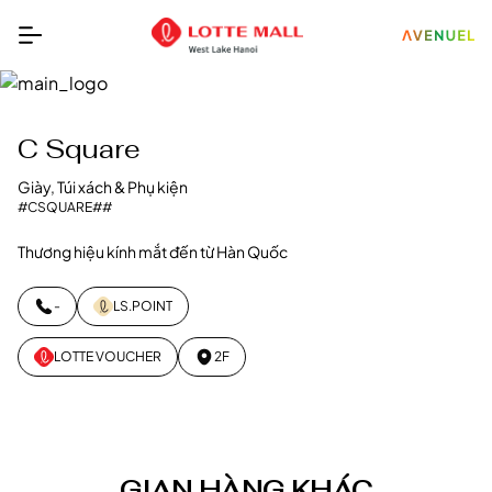
C Square
Giày, Túi xách & Phụ kiện
#CSQUARE
#
#
Thương hiệu kính mắt đến từ Hàn Quốc
-
LS.POINT
LOTTE VOUCHER
2F
GIAN HÀNG KHÁC