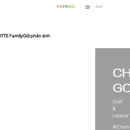
VN
ENG
TTE Family
Gửi phản ánh
CH
GO
Golf
&
Leisure'
#Champ