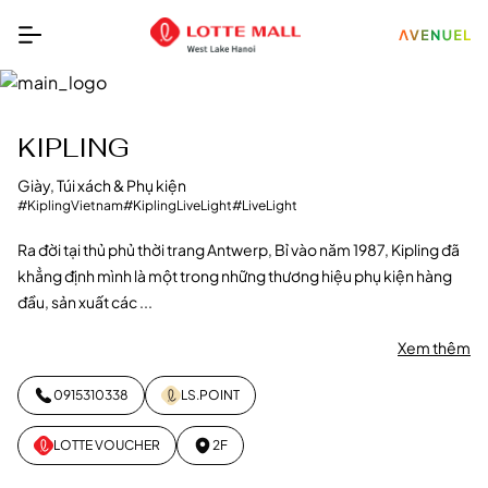
KIPLING
Giày, Túi xách & Phụ kiện
#KiplingVietnam
#KiplingLiveLight
#LiveLight
Ra đời tại thủ phủ thời trang Antwerp, Bỉ vào năm 1987, Kipling đã
khẳng định mình là một trong những thương hiệu phụ kiện hàng
đầu, sản xuất các ...
Xem thêm
0915310338
LS.POINT
LOTTE VOUCHER
2F