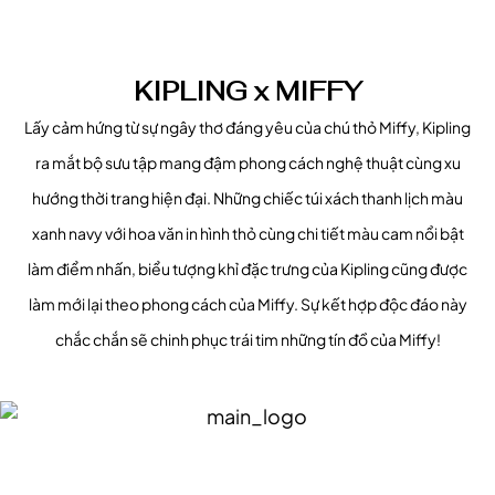
KIPLING x MIFFY
Lấy cảm hứng từ sự ngây thơ đáng yêu của chú thỏ Miffy, Kipling
ra mắt bộ sưu tập mang đậm phong cách nghệ thuật cùng xu
hướng thời trang hiện đại. Những chiếc túi xách thanh lịch màu
xanh navy với hoa văn in hình thỏ cùng chi tiết màu cam nổi bật
làm điểm nhấn, biểu tượng khỉ đặc trưng của Kipling cũng được
làm mới lại theo phong cách của Miffy. Sự kết hợp độc đáo này
chắc chắn sẽ chinh phục trái tim những tín đồ của Miffy!