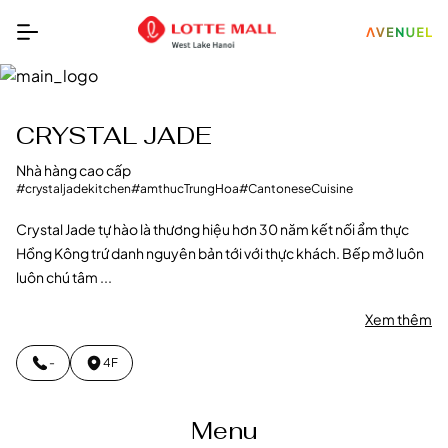
CRYSTAL JADE
Nhà hàng cao cấp
#crystaljadekitchen
#amthucTrungHoa
#CantoneseCuisine
Crystal Jade tự hào là thương hiệu hơn 30 năm kết nối ẩm thực
Hồng Kông trứ danh nguyên bản tới với thực khách. Bếp mở luôn
luôn chú tâm ...
Xem thêm
-
4F
Menu