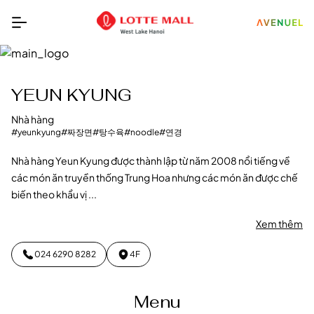
YEUN KYUNG
Nhà hàng
#yeunkyung
#짜장면
#탕수육
#noodle
#연경
Nhà hàng Yeun Kyung được thành lập từ năm 2008 nổi tiếng về
các món ăn truyền thống Trung Hoa nhưng các món ăn được chế
biến theo khẩu vị ...
Xem thêm
024 6290 8282
4F
Menu