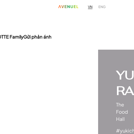
VN
ENG
TTE Family
Gửi phản ánh
YU
R
The
Food
Hall
#yukic