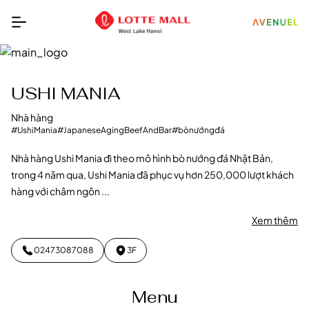
USHI MANIA
Nhà hàng
#UshiMania
#JapaneseAgingBeefAndBar
#bònướngđá
Nhà hàng Ushi Mania đi theo mô hình bò nướng đá Nhật Bản,
trong 4 năm qua, Ushi Mania đã phục vụ hơn 250,000 lượt khách
hàng với châm ngôn ...
Xem thêm
02473087088
3F
Menu