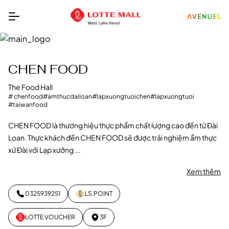
CHEN FOOD
The Food Hall
# chenfood
#amthucdailoan
#lapxuongtuoichen
#lapxuongtuoi
#taiwanfood
CHEN FOOD là thương hiệu thực phẩm chất lượng cao đến từ Đài
Loan. Thực khách đến CHEN FOOD sẽ được trải nghiệm ẩm thực
xứ Đài với Lạp xưởng ...
Xem thêm
0325939251
LS.POINT
LOTTE VOUCHER
3F